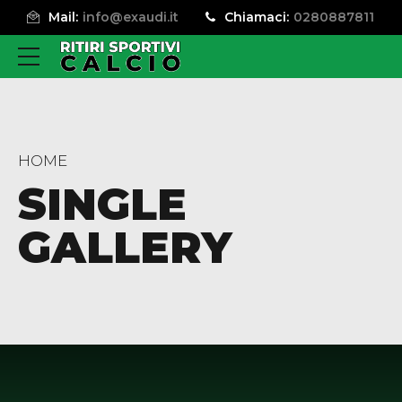
Mail:
info@exaudi.it
Chiamaci:
0280887811
HOME
SINGLE
GALLERY