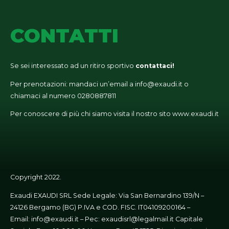
CONTATTI
Se sei interessato ad un ritiro sportivo
contattaci!
Per prenotazioni: mandaci un’email a
info@exaudi.it
o
chiamaci al numero
0280887811
Per conoscere di più chi siamo visita il nostro sito
www.exaudi.it
Copyright 2022.
Exaudi EXAUDI SRL Sede Legale: Via San Bernardino 139/N –
24126 Bergamo (BG) P.IVA e COD. FISC. IT04109200164 –
Email:
info@exaudi.it
– Pec:
exaudisrl@legalmail.it
Capitale