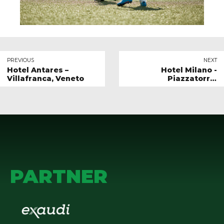
PREVIOUS
NEXT
Hotel Antares –
Hotel Milano -
Villafranca, Veneto
Piazzatorre,
Lombardia
PARTNER